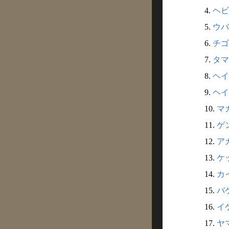
4.
ヘビ
5.
ウバ
6.
チゴ
7.
タマ
8.
ヘイ
9.
ヘイ
10.
マカ
11.
ゲン
12.
アカ
13.
ケッ
14.
カイ
15.
バケ
16.
イケ
17.
ヤマ