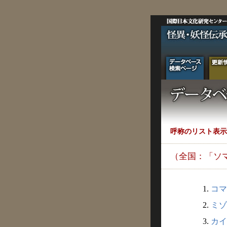
呼称のリスト表示
（全国：「ソ
1.
コマ
2.
ミゾ
3.
カイ