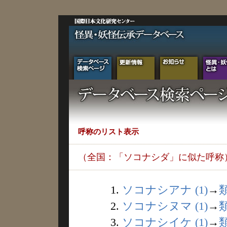
呼称のリスト表示
（全国：「ソコナシダ」に似た呼称
1.
ソコナシアナ (1)
→
2.
ソコナシヌマ (1)
→
3.
ソコナシイケ (1)
→