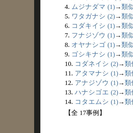
4.
ムジナダマ (1)
→
類
5.
ワタガナシ (2)
→
類
6.
コダキイシ (1)
→
類
7.
フナジゾウ (1)
→
類
8.
オヤナシゴ (1)
→
類
9.
ゴシキナシ (1)
→
類
10.
コダネイシ (2)
→
類
11.
アタマナシ (1)
→
類
12.
アナジゾウ (1)
→
類
13.
ハナシゴエ (2)
→
類
14.
コタエムシ (1)
→
類
【全 17事例】