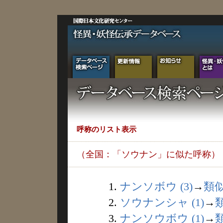
呼称のリスト表示
（全国：「ソウナン」に似た呼称）
1.
ナンソボウ (3)
→
類
2.
ソウナンシャ (1)
→
3.
ナンソウボウ (1)
→