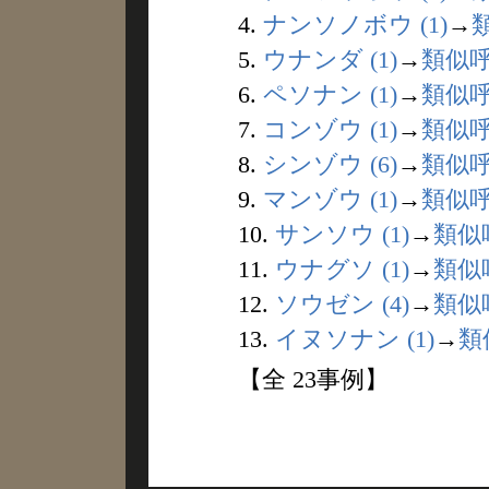
4.
ナンソノボウ (1)
→
5.
ウナンダ (1)
→
類似
6.
ペソナン (1)
→
類似
7.
コンゾウ (1)
→
類似
8.
シンゾウ (6)
→
類似
9.
マンゾウ (1)
→
類似
10.
サンソウ (1)
→
類似
11.
ウナグソ (1)
→
類似
12.
ソウゼン (4)
→
類似
13.
イヌソナン (1)
→
類
【全 23事例】