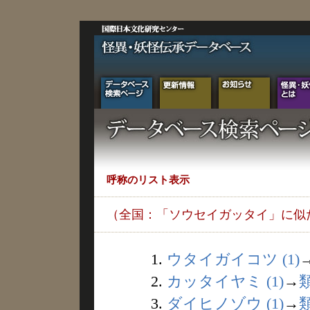
呼称のリスト表示
（全国：「ソウセイガッタイ」に似
1.
ウタイガイコツ (1)
2.
カッタイヤミ (1)
→
3.
ダイヒノゾウ (1)
→