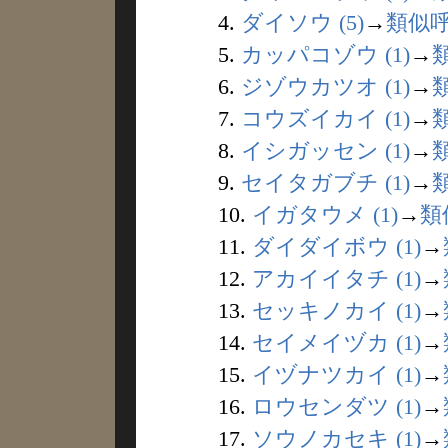
4.
ダイソウ (5)
→
類似
5.
カッパコゾウ (1)
→
6.
ジゾウカツオ (1)
→
7.
コウズイカイ (1)
→
8.
イシガッセン (1)
→
9.
セイタガブチ (1)
→
10.
イガタウメ (1)
→
類
11.
ダイダイボウ (1)
→
12.
アカイイタチ (1)
→
13.
セッキノカイ (1)
→
14.
セイメイヅカ (1)
→
15.
イヅナツカイ (1)
→
16.
ロウセンダツ (1)
→
17.
ソウノカセキ (1)
→