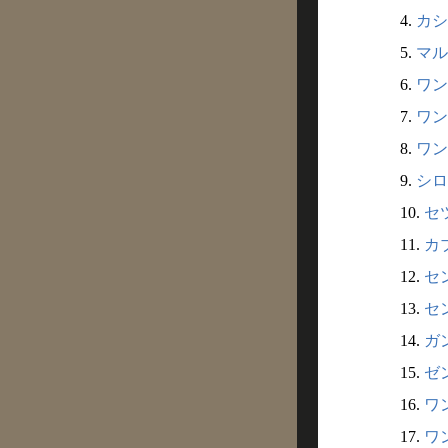
4.
カシ
5.
マル
6.
ワン
7.
ワン
8.
ワン
9.
シロ
10.
セ
11.
カ
12.
セ
13.
セ
14.
ガ
15.
ゼン
16.
ワン
17.
ワン