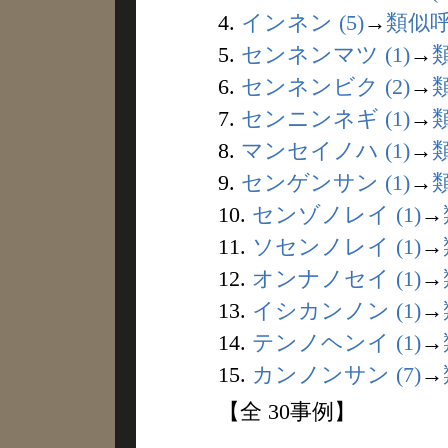
4.
インネン (5)
→
類似
5.
センネンマツ (1)
→
6.
センネンビク (2)
→
7.
センニンネギ (1)
→
8.
マンセイノハ (1)
→
9.
センゲンサン (1)
→
10.
センゾノレイ (1)
→
11.
ソセンノレイ (1)
→
12.
オンナノセイ (1)
→
13.
イシカンノン (1)
→
14.
テンノヘンイ (1)
→
15.
カンノンサン (7)
→
【全 30事例】