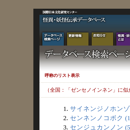
呼称のリスト表示
（全国：「ゼンセノインネン」に似
1.
サイネンジノホンゾン 
2.
センネンノコボク (1
3.
センジュカンノン (5