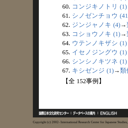
60.
コンジキノトリ (1)
61.
シノゼンチョウ (41
62.
ジンジャノキ (4)
→
63.
コショウノキ (1)
→
64.
ウテンノキザシ (1)
65.
イセノジングウ (1)
66.
シンシノキツネ (1)
67.
キシゼンジ (1)
→
類
【全 152事例】
Copyright (c) 2002- International Research Center for Japanese Studies, 