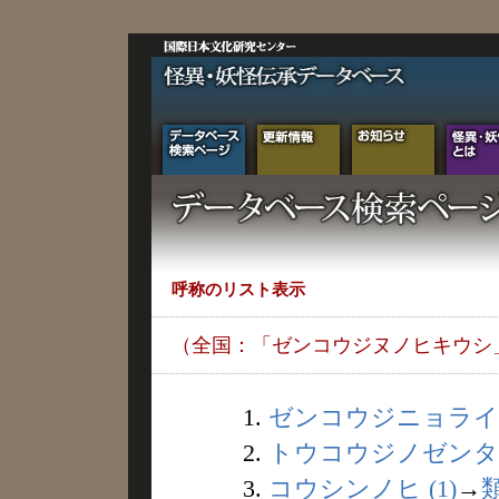
呼称のリスト表示
（全国：「ゼンコウジヌノヒキウシ
1.
ゼンコウジニョライノ
2.
トウコウジノゼンタツ 
3.
コウシンノヒ (1)
→