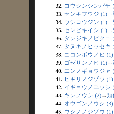
32.
コウシンシンパチ (
33.
センキフウジ (1)
→
34.
ウシコウジン (1)
→
35.
センビキイシ (1)
→
36.
ダンジキノビクニ (
37.
タヌキノヒッセキ (
38.
ニコンボウノヒ (1)
39.
ゴゼサンノヒ (1)
→
40.
エンノギョウジャ (1
41.
ヒギリノジゾウ (1)
42.
イギョウノユウシ (
43.
キンノウシ (2)
→
類
44.
オウゴンノウシ (3)
45.
ウシノノジゾウ (1)