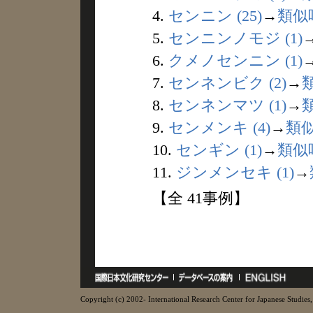
4.
センニン (25)
→
類似
5.
センニンノモジ (1)
6.
クメノセンニン (1)
7.
センネンビク (2)
→
8.
センネンマツ (1)
→
9.
センメンキ (4)
→
類
10.
センギン (1)
→
類似
11.
ジンメンセキ (1)
→
【全 41事例】
Copyright (c) 2002- International Research Center for Japanese Studies, 