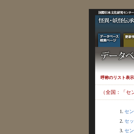
呼称のリスト表示
（全国：「セ
1.
セン
2.
セッ
3.
セン