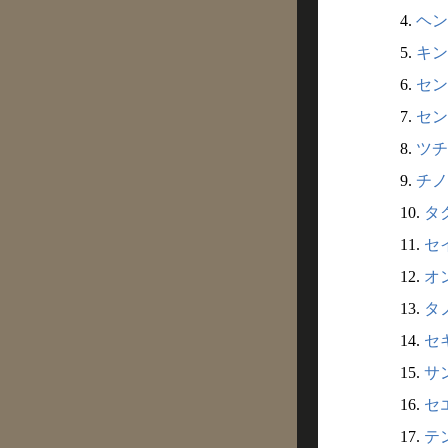
4.
ヘン
5.
キン
6.
セン
7.
セン
8.
ツチ
9.
チノカ
10.
タク
11.
セイ
12.
オン
13.
タノ
14.
セキ
15.
サン
16.
セエ
17.
テン