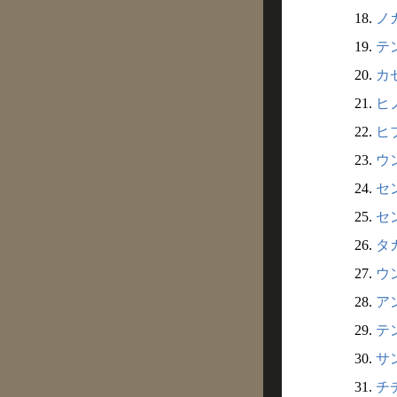
18.
ノガ
19.
テン
20.
カゼ
21.
ヒノ
22.
ヒブ
23.
ウン
24.
セン
25.
セン
26.
タカ
27.
ウ
28.
ア
29.
テ
30.
サ
31.
チチ