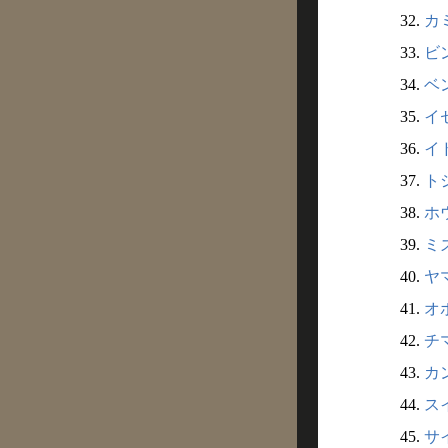
32.
カミ
33.
ビ
34.
ベン
35.
イ
36.
イ
37.
ト
38.
ホ
39.
ミ
40.
ヤマ
41.
オ
42.
チマ
43.
カ
44.
ス
45.
サ