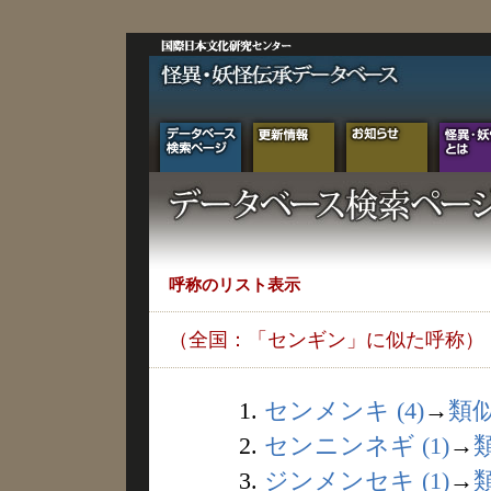
呼称のリスト表示
（全国：「センギン」に似た呼称）
1.
センメンキ (4)
→
類
2.
センニンネギ (1)
→
3.
ジンメンセキ (1)
→