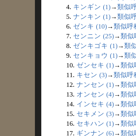
4.
キンギン (1)
→
類似
5.
ナンキン (1)
→
類似
6.
ゼンキ (10)
→
類似呼
7.
センニン (25)
→
類似
8.
ゼンキゴキ (1)
→
類
9.
センキョウ (1)
→
類
10.
ゼンセキ (1)
→
類似
11.
キセン (3)
→
類似呼
12.
ナンセン (1)
→
類似
13.
オンセン (4)
→
類似
14.
インセキ (4)
→
類似
15.
セキメン (3)
→
類似
16.
セキハン (1)
→
類似
17.
ギンナン (6)
→
類似