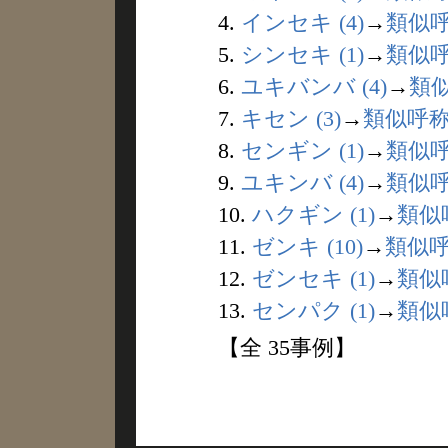
4.
インセキ (4)
→
類似
5.
シンセキ (1)
→
類似
6.
ユキバンバ (4)
→
類
7.
キセン (3)
→
類似呼
8.
センギン (1)
→
類似
9.
ユキンバ (4)
→
類似
10.
ハクギン (1)
→
類似
11.
ゼンキ (10)
→
類似
12.
ゼンセキ (1)
→
類似
13.
センパク (1)
→
類似
【全 35事例】