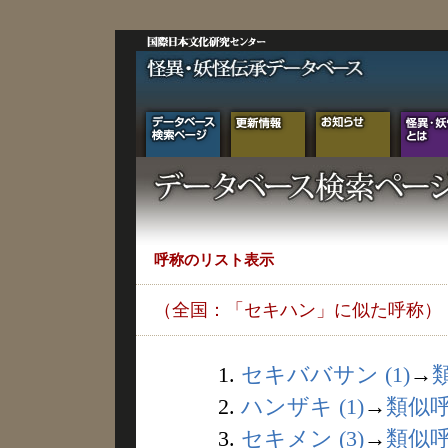
呼称のリスト表示
（全国：「セキハン」に似た呼称）
1.
セキババサン (1)
→
2.
ハンザキ (1)
→
類似
3.
セキメン (3)
→
類似