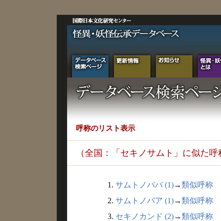
呼称のリスト表示
（全国：「セキノサムト」に似た呼
1.
サムトノババ (1)
→
類似呼称
2.
サムトノバア (1)
→
類似呼称
3.
セキノカンド (2)
→
類似呼称