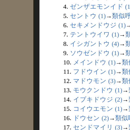
4.
ゼンザエモンイド (1
5.
セントウ (1)
→
類似
6.
セキメンドウジ (1)
7.
テントウイワ (1)
→
8.
イシガントウ (4)
→
9.
ソウゼンドウ (1)
→
10.
メインドウ (1)
→
類
11.
フドウイン (1)
→
類
12.
マドウモン (3)
→
類
13.
モウクンドウ (1)
→
14.
イブキドウジ (2)
→
15.
コイウエモン (1)
→
16.
ドウセン (2)
→
類似
17.
センドマイリ (3)
→