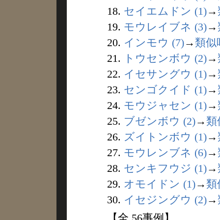
18.
セイエムドン (1)
→
19.
モウレイブネ (3)
→
20.
インモウ (7)
→
類似
21.
トウセンボウ (2)
→
22.
イセサングウ (1)
→
23.
センゴクイド (1)
→
24.
モウジャセン (1)
→
25.
ブゼンボウ (2)
→
類
26.
ズイトンボウ (1)
→
27.
モウレンブネ (6)
→
28.
センキフウジ (1)
→
29.
オモイドン (1)
→
類
30.
イセジングウ (2)
→
【全 56事例】