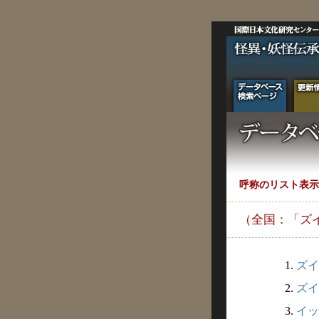
呼称のリスト表示
（全国：「ズ
1.
ズイ
2.
ズイ
3.
イッ