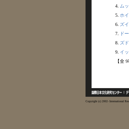
4.
ムッ
5.
ホイ
6.
ズイ
7.
ドー
8.
ズド
9.
イッ
【全 
Copyright (c) 2002- International Res