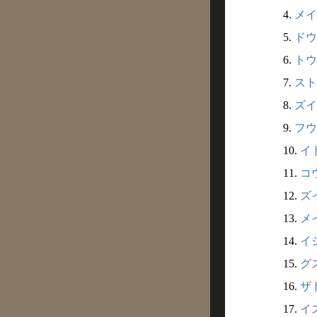
4.
メイド
5.
ドウ
6.
トウ
7.
ストウ
8.
ズイ
9.
フウ
10.
イト
11.
コウ
12.
ズイ
13.
メイ
14.
イシ
15.
グス
16.
ザト
17.
イス