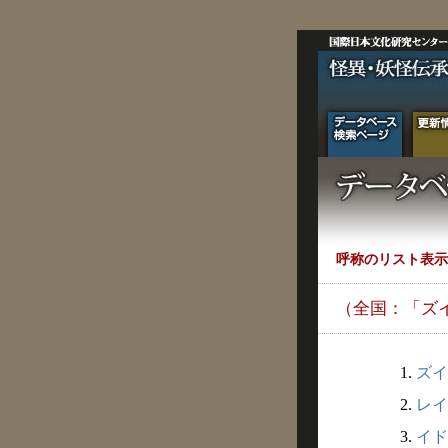
呼称のリスト表示
（全国：「ズ
1.
ズイ
2.
レイ
3.
イドウ