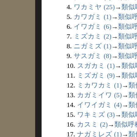
4.
ワカミヤ (25)
→
類似
5.
カワガミ (1)
→
類似
6.
イワガミ (6)
→
類似
7.
ミズカミ (2)
→
類似
8.
ニガミズ (1)
→
類似
9.
サスガミ (8)
→
類似
10.
スガカミ (1)
→
類似
11.
ミズガミ (9)
→
類似
12.
ミカワカミ (1)
→
類
13.
カガミイワ (5)
→
類
14.
イワイガミ (4)
→
類
15.
ワキミズ (3)
→
類似
16.
カスミ (2)
→
類似呼
17.
ナガミレズ (1)
→
類