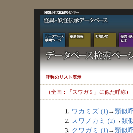
呼称のリスト表示
（全国：「スワガミ」に似た呼称）
1.
ワカミズ (1)
→
類似
2.
スワノカミ (2)
→
類
3.
クワガミ (1)
→
類似