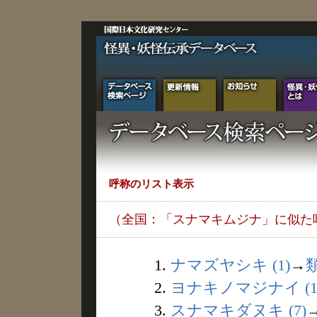
呼称のリスト表示
（全国：「スナマキムジナ」に似た
1.
ナマズヤシキ (1)
→
2.
ヨナキノマジナイ (1
3.
スナマキダヌキ (7)