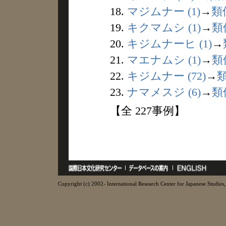
18.
マジムナー (1)
→
類
19.
キクマムシ (1)
→
類
20.
キジムナーヒ (1)
→
21.
マエナムシ (1)
→
類
22.
キジムナー (72)
→
23.
ナマメスジ (6)
→
類
【全 227事例】
Copyright (c) 2002- International Research Center for Japanese Studies, 