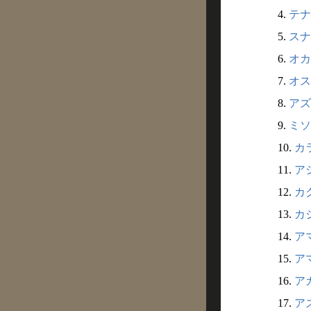
4.
テナ
5.
スナ
6.
オカ
7.
オス
8.
アズ
9.
ミソ
10.
カ
11.
ア
12.
カク
13.
カジ
14.
アマ
15.
アマ
16.
アカ
17.
アズ