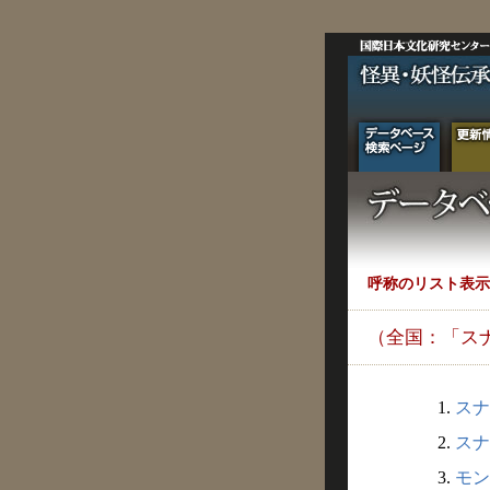
呼称のリスト表示
（全国：「ス
1.
スナ
2.
スナ
3.
モン