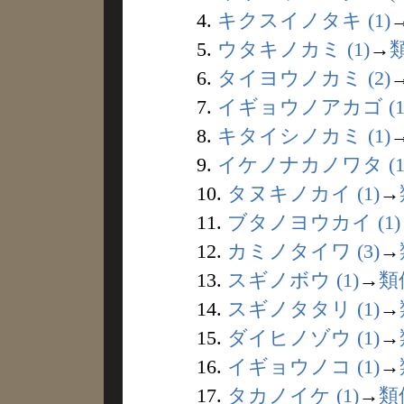
4.
キクスイノタキ (1)
5.
ウタキノカミ (1)
→
6.
タイヨウノカミ (2)
7.
イギョウノアカゴ (1
8.
キタイシノカミ (1)
9.
イケノナカノワタ (1
10.
タヌキノカイ (1)
→
11.
ブタノヨウカイ (1)
12.
カミノタイワ (3)
→
13.
スギノボウ (1)
→
類
14.
スギノタタリ (1)
→
15.
ダイヒノゾウ (1)
→
16.
イギョウノコ (1)
→
17.
タカノイケ (1)
→
類