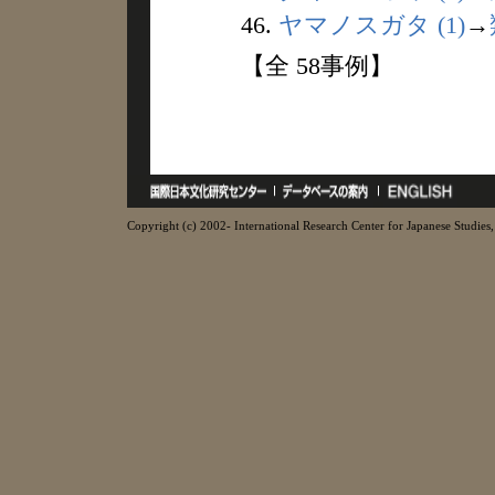
46.
ヤマノスガタ (1)
→
【全 58事例】
Copyright (c) 2002- International Research Center for Japanese Studies, 