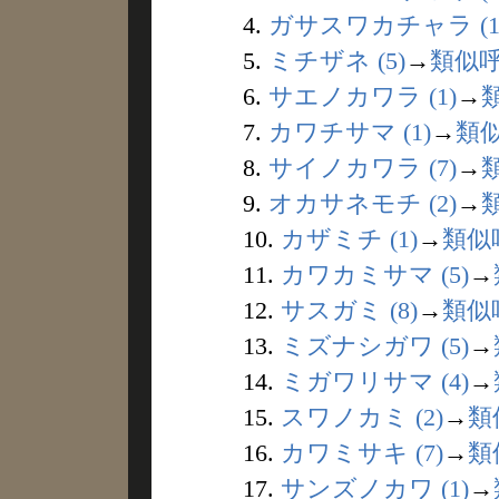
4.
ガサスワカチャラ (1
5.
ミチザネ (5)
→
類似
6.
サエノカワラ (1)
→
7.
カワチサマ (1)
→
類
8.
サイノカワラ (7)
→
9.
オカサネモチ (2)
→
10.
カザミチ (1)
→
類似
11.
カワカミサマ (5)
→
12.
サスガミ (8)
→
類似
13.
ミズナシガワ (5)
→
14.
ミガワリサマ (4)
→
15.
スワノカミ (2)
→
類
16.
カワミサキ (7)
→
類
17.
サンズノカワ (1)
→