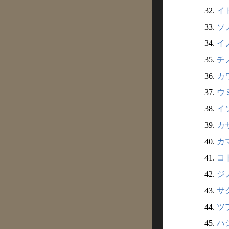
32.
イド
33.
ソノ
34.
イノ
35.
チノ
36.
カワ
37.
ウミ
38.
イソ
39.
カサ
40.
カマ
41.
コト
42.
ジノ
43.
サク
44.
ツブ
45.
ハシ