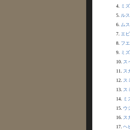
4.
ミズ
5.
ルス
6.
ムス
7.
エビ
8.
フエ
9.
ミズ
10.
ス
11.
ス
12.
ス
13.
ス
14.
ミ
15.
ウシ
16.
スガ
17.
ヘビ