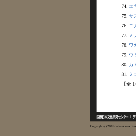
74.
エキ
75.
サス
76.
ニガ
77.
ミノ
78.
ワカ
79.
ウミ
80.
カミ
81.
ミズ
【全 1
Copyright (c) 2002- International Res