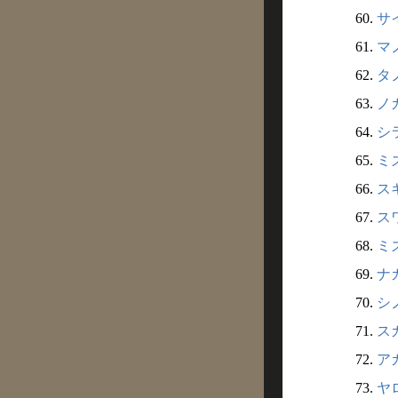
60.
サイ
61.
マノ
62.
タノ
63.
ノガ
64.
シラ
65.
ミズ
66.
スギ
67.
スワ
68.
ミズ
69.
ナガ
70.
シノ
71.
スガ
72.
アカ
73.
ヤロ