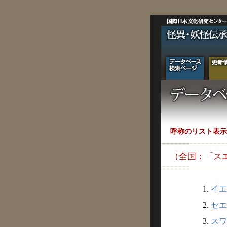
呼称のリスト表示
（全国：「ス
1.
イエ
2.
セエ
3.
スワ