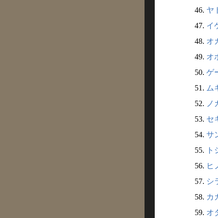
46.
ヤト
47.
イケ
48.
オカ
49.
オボ
50.
ゲー
51.
ムギ
52.
ノガ
53.
セキ
54.
サン
55.
トシ
56.
ヒノ
57.
シラ
58.
カガ
59.
オタ