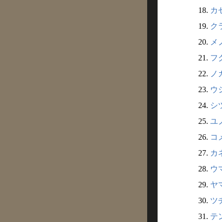
18.
カゼ
19.
クラ
20.
メノ
21.
フク
22.
ノガ
23.
ウシ
24.
シツ
25.
ユノ
26.
コメ
27.
カネ
28.
ウマ
29.
ヤマ
30.
ツチ
31.
テン