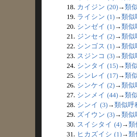
18.
カイジン (20)
→
類
19.
ライシン (1)
→
類似
20.
シンゼイ (1)
→
類似
21.
ジンセイ (2)
→
類似
22.
シンゴス (1)
→
類似
23.
スジンコ (3)
→
類似
24.
シンタイ (15)
→
類
25.
シンレイ (17)
→
類
26.
シンケイ (2)
→
類似
27.
シンメイ (44)
→
類
28.
シンイ (3)
→
類似呼
29.
ズイウン (3)
→
類似
30.
スイシタイ (4)
→
類
31.
ヒカズイシ (1)
→
類