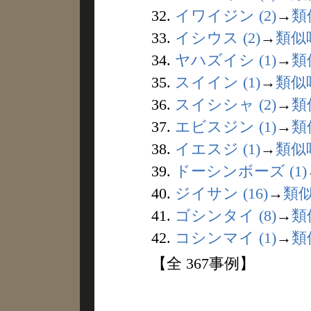
32.
イワイジン (2)
→
類
33.
イシウス (2)
→
類似
34.
ヤハズイシ (1)
→
類
35.
スイイン (1)
→
類似
36.
スイシシャ (2)
→
類
37.
エビスジン (1)
→
類
38.
イエスジ (1)
→
類似
39.
ドーシンボーズ (1)
40.
ジイサン (16)
→
類
41.
ゴシンタイ (8)
→
類
42.
コシンマイ (1)
→
類
【全 367事例】