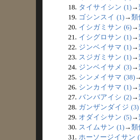
18.
タイサイシン (1)
→
19.
ゴシンスイ (1)
→
類
20.
イシガミサン (6)
→
21.
イシグロサン (1)
→
22.
ジンベイサマ (1)
→
23.
スジガミサン (1)
→
24.
ジンベイサメ (3)
→
25.
シンメイサマ (38)
26.
シンカイサマ (1)
→
27.
バンバアイシ (2)
→
28.
ガンザンダイジ (3)
29.
オダイシサン (5)
→
30.
スイムサン (1)
→
類
31.
ホーソージイサン (1