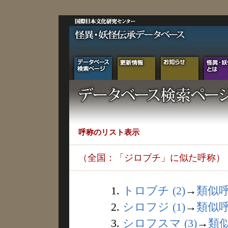
呼称のリスト表示
（全国：「ジロブチ」に似た呼称）
1.
トロブチ (2)
→
類似
2.
シロフジ (1)
→
類似
3.
シロフスマ (3)
→
類