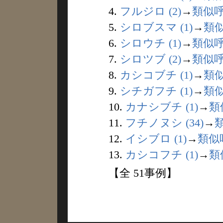
4.
フルジロ (2)
→
類似
5.
シロブスマ (1)
→
類
6.
シロウチ (1)
→
類似
7.
シロツブ (2)
→
類似
8.
カシコブチ (1)
→
類
9.
シチガフチ (1)
→
類
10.
カナシブチ (1)
→
類
11.
フチノヌシ (34)
→
12.
イシブロ (1)
→
類似
13.
カシコフチ (1)
→
類
【全 51事例】