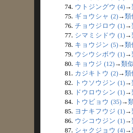
74.
ウトジングウ (4)
→
75.
ギョウシャ (2)
→
類
76.
チョウジロウ (1)
→
77.
シマミシドウ (1)
→
78.
キョウジン (5)
→
類
79.
ウシウシボウ (1)
→
80.
キョウジ (12)
→
類
81.
カジキトウ (2)
→
類
82.
トウソウジン (1)
→
83.
ドウロウシン (1)
→
84.
トウビョウ (35)
→
85.
ヨナキフウジ (1)
→
86.
ウシコウジン (1)
→
87.
シャクジョウ (4)
→