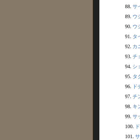
88.
サ
89.
ウ
90.
ウ
91.
タ
92.
カ
93.
チ
94.
シ
95.
タ
96.
ド
97.
チ
98.
キ
99.
サ
100.
ド
101.
サ