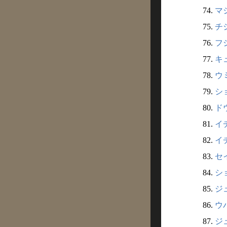
74.
マ
75.
チ
76.
フ
77.
キ
78.
ウ
79.
シ
80.
ドウ
81.
イ
82.
イチ
83.
セ
84.
シ
85.
ジ
86.
ウバ
87.
ジ