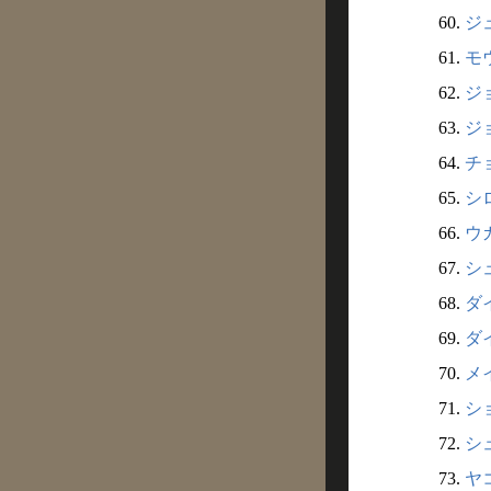
60.
ジュ
61.
モウ
62.
ジ
63.
ジ
64.
チ
65.
シロ
66.
ウ
67.
シ
68.
ダ
69.
ダ
70.
メ
71.
ショ
72.
シュ
73.
ヤ