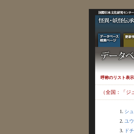
呼称のリスト表示
（全国：「ジ
1.
シュ
2.
ユウ
3.
ドチ