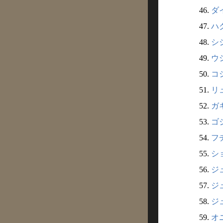
46.
ダ
47.
ハ
48.
シ
49.
ウシ
50.
コ
51.
リ
52.
ガ
53.
ゴ
54.
フ
55.
シ
56.
ジュ
57.
ジ
58.
ジ
59.
オ