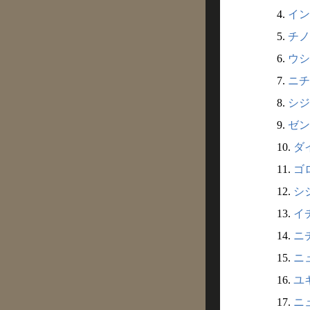
4.
イン
5.
チノ
6.
ウシ
7.
ニチ
8.
シジ
9.
ゼン
10.
ダ
11.
ゴ
12.
シ
13.
イ
14.
ニ
15.
ニ
16.
ユ
17.
ニ