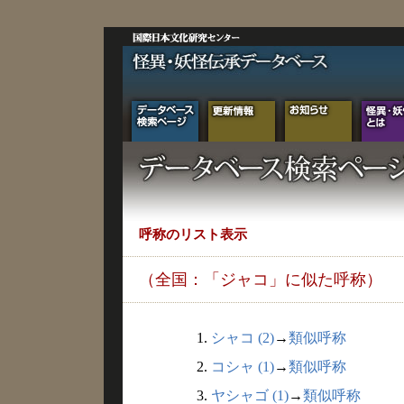
呼称のリスト表示
（全国：「ジャコ」に似た呼称）
1.
シャコ (2)
→
類似呼称
2.
コシャ (1)
→
類似呼称
3.
ヤシャゴ (1)
→
類似呼称