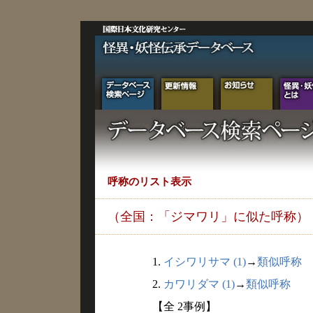
呼称のリスト表示
（全国：「ジマワリ」に似た呼称）
1.
イシワリサマ (1)
→
類似呼称
2.
カワリダマ (1)
→
類似呼称
【全 2事例】