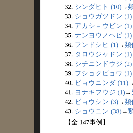
32.
シンダヒト (10)
→
33.
ショウガツドン (1)
34.
アカショウビン (1)
35.
ナンヨウノヘビ (1)
36.
フンドシヒ (1)
→
類
37.
タロウジャドン (1)
38.
シチニンドウジ (2)
39.
フショクビョウ (1)
40.
ビョウニンダ (11)
41.
ヨナキフウジ (1)
→
42.
ビョウシン (3)
→
類
43.
ショウニン (38)
→
【全 147事例】