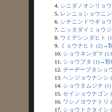
4.
シニダノオンリョウ (
5.
レンニョショウニン (
6.
シチニンドウギョウ (
7.
ニッタダイミョウジン 
8.
ウミデシンダヒト (1
9.
ミョウナヒト (2)
→
10.
ショウネンダマ (13
11.
ショウブタ (1)
→
類
12.
ヂーヂーブタショウ 
13.
ヘンジョウナンシ (
14.
ショウタムジナ (1)
15.
セイショウナゴン (
16.
ワシノヨウナトリ (
17.
ショウトクタイシ (1