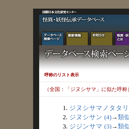
呼称のリスト表示
（全国：「ジヌシサマ」に似た呼称
1.
ジヌシサマノタタリ (
2.
ジヌシサン (4)
→
類
3.
ジジンサマ (3)
→
類