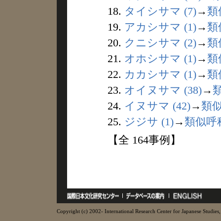
18.
タイシサマ (7)
→
類
19.
アカシサマ (1)
→
類
20.
クニシサマ (2)
→
類
21.
オホシサマ (1)
→
類
22.
カカシサマ (1)
→
類
23.
オイヌサマ (38)
→
24.
イヌサマ (42)
→
類
25.
ジジサ (1)
→
類似呼
【全 164事例】
Copyright (c) 2002- International Research Center for Japanese Studies, 