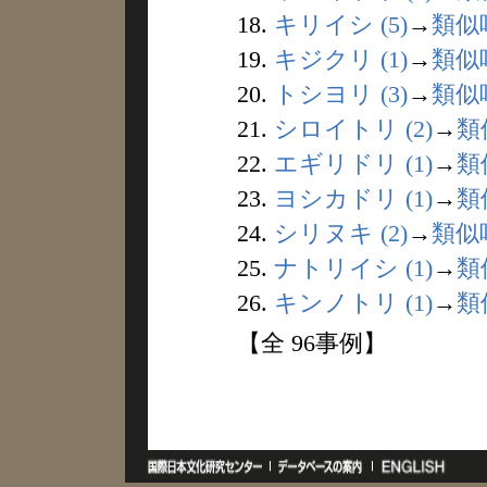
18.
キリイシ (5)
→
類似
19.
キジクリ (1)
→
類似
20.
トシヨリ (3)
→
類似
21.
シロイトリ (2)
→
類
22.
エギリドリ (1)
→
類
23.
ヨシカドリ (1)
→
類
24.
シリヌキ (2)
→
類似
25.
ナトリイシ (1)
→
類
26.
キンノトリ (1)
→
類
【全 96事例】