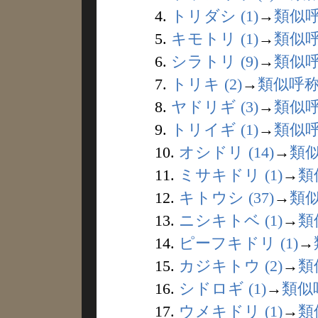
4.
トリダシ (1)
→
類似
5.
キモトリ (1)
→
類似
6.
シラトリ (9)
→
類似
7.
トリキ (2)
→
類似呼
8.
ヤドリギ (3)
→
類似
9.
トリイギ (1)
→
類似
10.
オシドリ (14)
→
類
11.
ミサキドリ (1)
→
類
12.
キトウシ (37)
→
類
13.
ニシキトベ (1)
→
類
14.
ピーフキドリ (1)
→
15.
カジキトウ (2)
→
類
16.
シドロギ (1)
→
類似
17.
ウメキドリ (1)
→
類