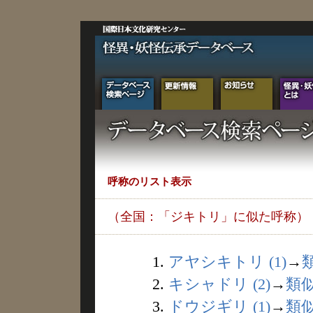
呼称のリスト表示
（全国：「ジキトリ」に似た呼称）
1.
アヤシキトリ (1)
→
2.
キシャドリ (2)
→
類
3.
ドウジギリ (1)
→
類