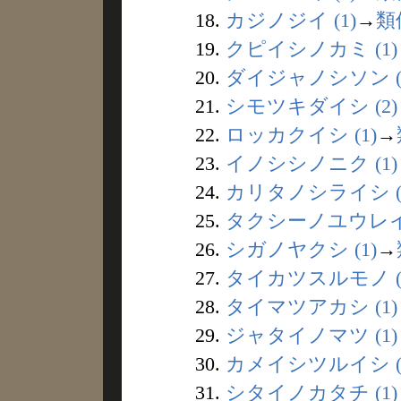
18.
カジノジイ (1)
→
類
19.
クピイシノカミ (1)
20.
ダイジャノシソン (
21.
シモツキダイシ (2)
22.
ロッカクイシ (1)
→
23.
イノシシノニク (1)
24.
カリタノシライシ (
25.
タクシーノユウレイ 
26.
シガノヤクシ (1)
→
27.
タイカツスルモノ (
28.
タイマツアカシ (1)
29.
ジャタイノマツ (1)
30.
カメイシツルイシ (
31.
シタイノカタチ (1)