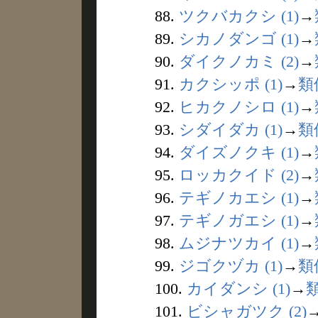
88.
ツクバカクシ (1)
→
89.
シカノダンゴ (1)
→
90.
ダイクノカミ (2)
→
91.
カクシッポ (1)
→
類
92.
ヒカクノシロ (1)
→
93.
シダイダカ (1)
→
類
94.
ダイズノクキ (1)
→
95.
ロッカクイド (2)
→
96.
テギノカエシ (1)
→
97.
テギノガエシ (1)
→
98.
ムジナツカイ (1)
→
99.
ジゴクヅカ (1)
→
類
100.
カイダンシ (1)
→
101.
ビシャガツク (2)