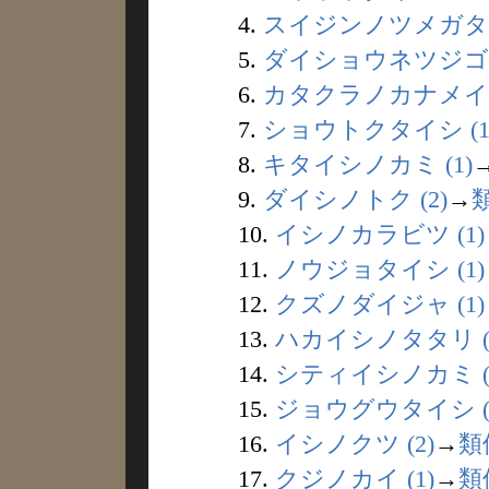
4.
スイジンノツメガタ (
5.
ダイショウネツジゴク 
6.
カタクラノカナメイシ 
7.
ショウトクタイシ (1
8.
キタイシノカミ (1)
9.
ダイシノトク (2)
→
10.
イシノカラビツ (1)
11.
ノウジョタイシ (1)
12.
クズノダイジャ (1)
13.
ハカイシノタタリ (
14.
シティイシノカミ (
15.
ジョウグウタイシ (
16.
イシノクツ (2)
→
類
17.
クジノカイ (1)
→
類