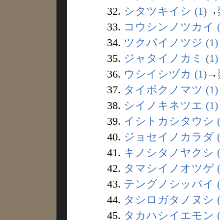
32.
シタツキイシ (1)
→
33.
コウシンノツカイ (
34.
ツクバイノツジ (1)
35.
ジャタイノカミ (1)
36.
ウシイシヅカ (1)
→
37.
タイボクノマツ (1)
38.
シイノキネツエ (1)
39.
イシトカシタウシ (
40.
ジョセイノカラダ (
41.
キノシタノヤクシ (
42.
タマシイノオツゲ (
43.
テングノシッパイ (
44.
タシロガタノヌシ (
45.
タカハシイエモン (