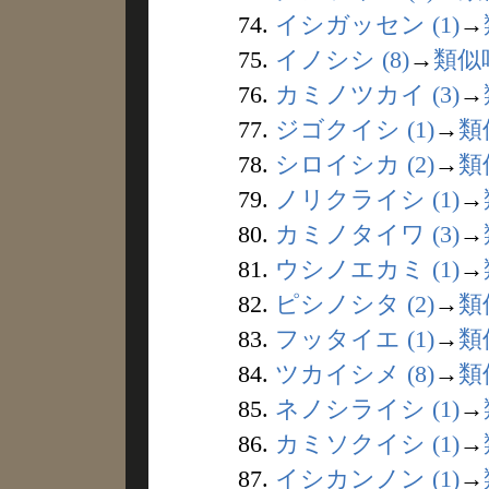
74.
イシガッセン (1)
→
75.
イノシシ (8)
→
類似
76.
カミノツカイ (3)
→
77.
ジゴクイシ (1)
→
類
78.
シロイシカ (2)
→
類
79.
ノリクライシ (1)
→
80.
カミノタイワ (3)
→
81.
ウシノエカミ (1)
→
82.
ピシノシタ (2)
→
類
83.
フッタイエ (1)
→
類
84.
ツカイシメ (8)
→
類
85.
ネノシライシ (1)
→
86.
カミソクイシ (1)
→
87.
イシカンノン (1)
→