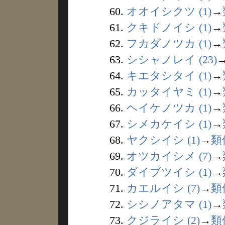
60.
オオイシクツ (1)
→
61.
クキドノイシ (1)
→
62.
フカダノツカ (1)
→
63.
シシャノレイ (23)
64.
キエタシタイ (1)
→
65.
カッタイヤミ (1)
→
66.
ヘイケノツカ (1)
→
67.
シメカケイシ (1)
→
68.
ヤクシイシ (1)
→
類
69.
オツカイシメ (7)
→
70.
ダイブツイシ (1)
→
71.
カエルイシ (7)
→
類
72.
シシノアタマ (1)
→
73.
クジライシ (2)
→
類