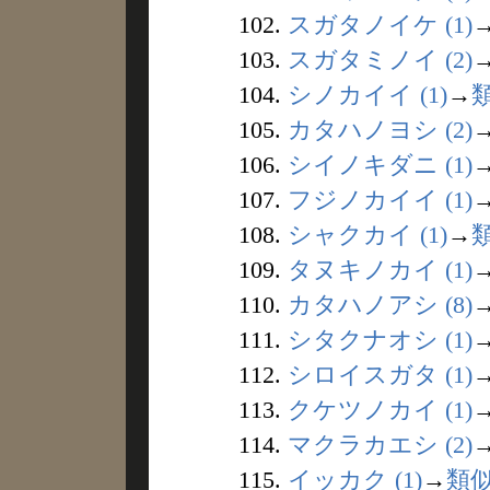
102.
スガタノイケ (1)
103.
スガタミノイ (2)
104.
シノカイイ (1)
→
105.
カタハノヨシ (2)
106.
シイノキダニ (1)
107.
フジノカイイ (1)
108.
シャクカイ (1)
→
109.
タヌキノカイ (1)
110.
カタハノアシ (8)
111.
シタクナオシ (1)
112.
シロイスガタ (1)
113.
クケツノカイ (1)
114.
マクラカエシ (2)
115.
イッカク (1)
→
類