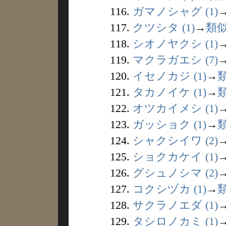
116.
ガマノシャグ (1)
117.
クツシタ (1)
→
類
118.
シオノヤクシ (1)
119.
マクラガエシ (7)
120.
イセノカジ (1)
→
121.
タカノイケ (1)
→
122.
オツカイメシ (1)
123.
ガッショク (1)
→
124.
シャクシイワ (2)
125.
ショクカケイ (1)
126.
グシュノシマ (2)
127.
コクシヅカ (1)
→
128.
サクラノエダ (1)
129.
タシロノカミ (1)