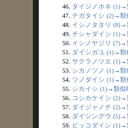
46.
タイジノホネ (1)
→
47.
テガタイシ (2)
→
類
48.
イシノタタリ (8)
→
49.
チシャダイシ (1)
→
50.
イシノヤジリ (7)
→
51.
ダイシガユ (1)
→
類
52.
サクラノツエ (1)
→
53.
シカノツノ (1)
→
類
54.
ツノダイシ (1)
→
類
55.
シカイシ (1)
→
類似
56.
コシカケイシ (2)
→
57.
ダイジャノチ (2)
→
58.
ダイジングウ (5)
→
59.
ビッコダイシ (1)
→