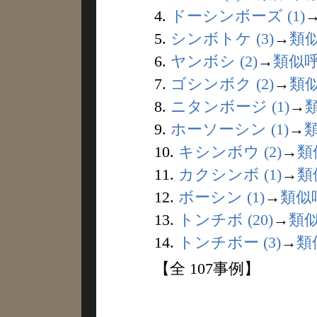
4.
ドーシンボーズ (1)
5.
シンボトケ (3)
→
類
6.
ヤンボシ (2)
→
類似
7.
ゴシンボク (2)
→
類
8.
ニタンボージ (1)
→
9.
ホーソーシン (1)
→
10.
キシンボウ (2)
→
類
11.
カクシンボ (1)
→
類
12.
ボーシン (1)
→
類似
13.
トンチボ (20)
→
類
14.
トンチボー (3)
→
類
【全 107事例】