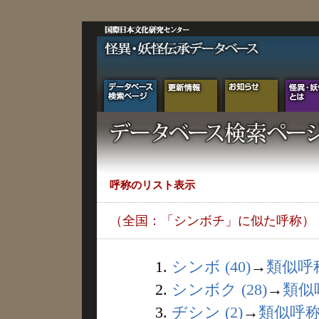
呼称のリスト表示
（全国：「シンボチ」に似た呼称）
1.
シンボ (40)
→
類似呼
2.
シンボク (28)
→
類似
3.
ヂシン (2)
→
類似呼