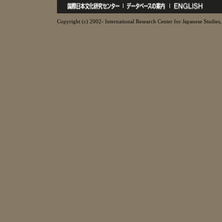
Copyright (c) 2002- International Research Center for Japanese Studies, 