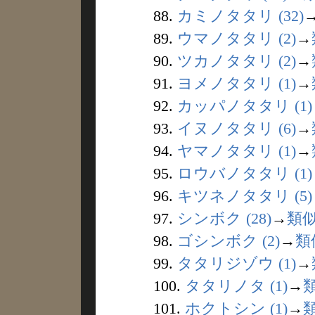
88.
カミノタタリ (32)
89.
ウマノタタリ (2)
→
90.
ツカノタタリ (2)
→
91.
ヨメノタタリ (1)
→
92.
カッパノタタリ (1)
93.
イヌノタタリ (6)
→
94.
ヤマノタタリ (1)
→
95.
ロウバノタタリ (1)
96.
キツネノタタリ (5)
97.
シンボク (28)
→
類
98.
ゴシンボク (2)
→
類
99.
タタリジゾウ (1)
→
100.
タタリノタ (1)
→
101.
ホクトシン (1)
→