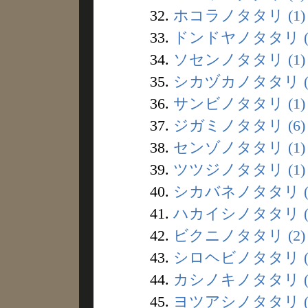
32.
ホコラノタタリ (1)
33.
ドンドヤノタタリ (
34.
ソセンノタタリ (1)
35.
シカヅカノタタリ (
36.
サンビノタタリ (1)
37.
ジガミノタタリ (6)
38.
センゾノタタリ (1)
39.
ツツジノタタリ (1)
40.
シカバネノタタリ (
41.
ハカイシノタタリ (
42.
ビクニノタタリ (2)
43.
シロヘビノタタリ (
44.
カシノキノタタリ (
45.
ヨツアシノタタリ (