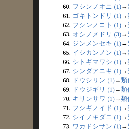
60.
フシンノオニ (1)
→
61.
ゴキトンドリ (1)
→
62.
フシンノコト (1)
→
63.
オシノメドリ (3)
→
64.
ジンメンセキ (1)
→
65.
イシカンノン (1)
→
66.
シトギマワシ (1)
→
67.
シンダアニキ (1)
→
68.
ドウシリン (1)
→
類
69.
ドウジギリ (1)
→
類
70.
キリンサワ (1)
→
類
71.
フシギノイド (1)
→
72.
シイノキダニ (1)
→
73.
ワカドシサン (1)
→