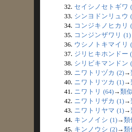
32.
セイシノセトギワ (
33.
シンヨドンリュウ (
34.
コンジキノヒカリ (
35.
コンジンザワリ (1)
36.
ウシノトキマイリ (
37.
ジリヒキホンドー (
38.
シリビキマンドン (
39.
ニワトリヅカ (2)
→
40.
ニワトリツカ (1)
→
41.
ニワトリ (64)
→
類
42.
ニワトリザカ (1)
→
43.
ニワトリヤマ (1)
→
44.
キンノイシ (1)
→
類
45.
キンノウシ (2)
→
類