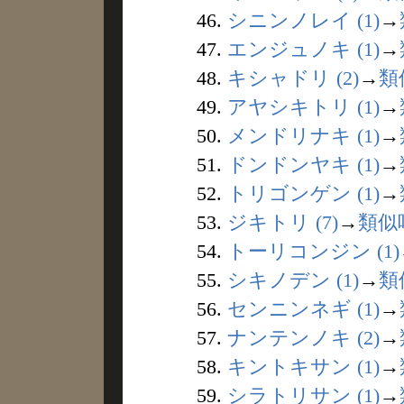
46.
シニンノレイ (1)
→
47.
エンジュノキ (1)
→
48.
キシャドリ (2)
→
類
49.
アヤシキトリ (1)
→
50.
メンドリナキ (1)
→
51.
ドンドンヤキ (1)
→
52.
トリゴンゲン (1)
→
53.
ジキトリ (7)
→
類似
54.
トーリコンジン (1)
55.
シキノデン (1)
→
類
56.
センニンネギ (1)
→
57.
ナンテンノキ (2)
→
58.
キントキサン (1)
→
59.
シラトリサン (1)
→