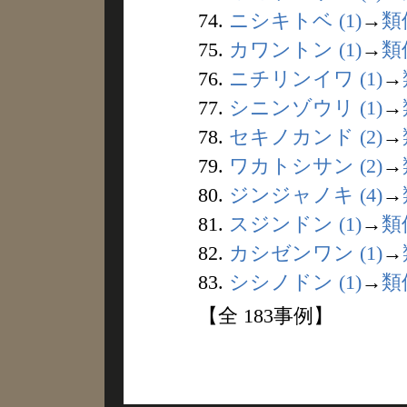
74.
ニシキトベ (1)
→
類
75.
カワントン (1)
→
類
76.
ニチリンイワ (1)
→
77.
シニンゾウリ (1)
→
78.
セキノカンド (2)
→
79.
ワカトシサン (2)
→
80.
ジンジャノキ (4)
→
81.
スジンドン (1)
→
類
82.
カシゼンワン (1)
→
83.
シシノドン (1)
→
類
【全 183事例】