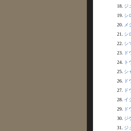
18.
ジ
19.
シロ
20.
メジ
21.
シロ
22.
シマ
23.
ドウ
24.
トウ
25.
シャ
26.
ドウ
27.
ドウ
28.
イシ
29.
ドウ
30.
ジゲ
31.
ジュ