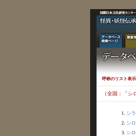
呼称のリスト表示
（全国：「シ
1.
シラ
2.
シロ
3.
シロ