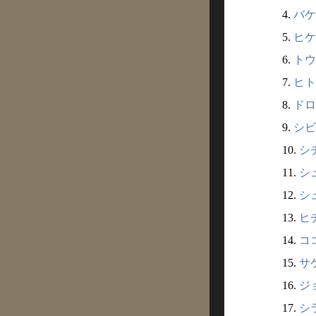
4.
バケ
5.
ヒケ
6.
トウ
7.
ヒト
8.
ドロ
9.
シビ
10.
シ
11.
シ
12.
シュ
13.
ヒ
14.
コ
15.
サ
16.
ジ
17.
シ