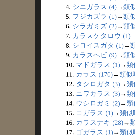
4.
シニガラス (4)
→
類
5.
フジカズラ (1)
→
類
6.
シラガミズ (2)
→
類
7.
カラスケタロウ (1)
8.
シロイスガタ (1)
→
9.
カラスヘビ (9)
→
類
10.
マドガラス (1)
→
類
11.
カラス (170)
→
類似
12.
タシロガタ (3)
→
類
13.
ニワカラス (3)
→
類
14.
ウシロガミ (2)
→
類
15.
ヨガラス (1)
→
類似
16.
カラスナキ (28)
→
17.
ゴガラス (1)
→
類似