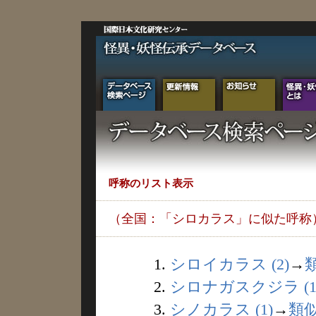
呼称のリスト表示
（全国：「シロカラス」に似た呼称
1.
シロイカラス (2)
→
2.
シロナガスクジラ (1
3.
シノカラス (1)
→
類