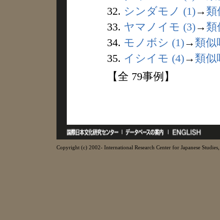
32.
シンダモノ (1)
→
類
33.
ヤマノイモ (3)
→
類
34.
モノボシ (1)
→
類似
35.
イシイモ (4)
→
類似
【全 79事例】
Copyright (c) 2002- International Research Center for Japanese Studies, 