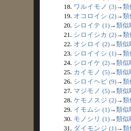
18.
ワルイモノ (3)
→
類
19.
オコロイシ (2)
→
類
20.
シロイテ (1)
→
類似
21.
シロイシカ (2)
→
類
22.
オシロイ (2)
→
類似
23.
シロイイシ (1)
→
類
24.
シロイケ (2)
→
類似
25.
カイモノ (5)
→
類似
26.
シロイヘビ (9)
→
類
27.
マジモノ (5)
→
類似
28.
ケモノスジ (2)
→
類
29.
イモムシ (1)
→
類似
30.
モノシリ (1)
→
類似
31.
ダイモンジ (1)
→
類