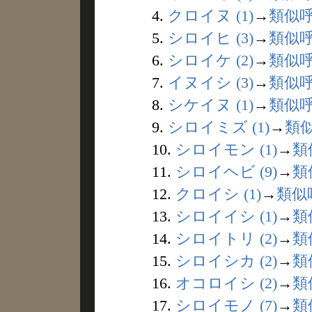
4.
クロイヌ (1)
→
類似
5.
シロイヒ (3)
→
類似
6.
シロイケ (2)
→
類似
7.
イヌイシ (3)
→
類似
8.
シケイヌ (1)
→
類似
9.
シロイミズ (1)
→
類
10.
シロイモン (1)
→
類
11.
シロイヘビ (9)
→
類
12.
クロイシ (1)
→
類似
13.
シロイイシ (1)
→
類
14.
シロイトリ (2)
→
類
15.
シロイシカ (2)
→
類
16.
オコロイシ (2)
→
類
17.
シロイモノ (7)
→
類