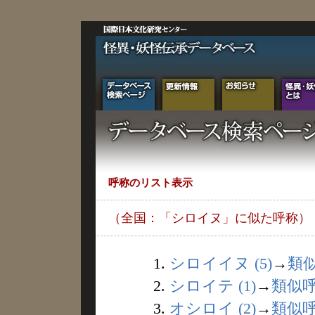
呼称のリスト表示
（全国：「シロイヌ」に似た呼称）
1.
シロイイヌ (5)
→
類
2.
シロイテ (1)
→
類似
3.
オシロイ (2)
→
類似