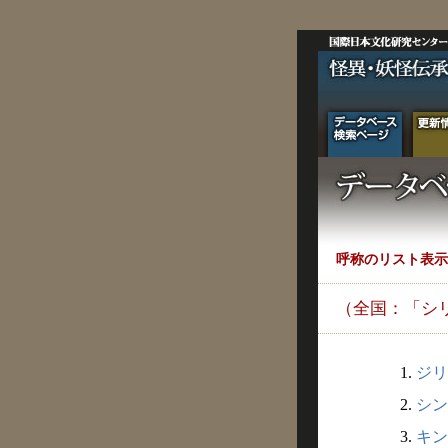
呼称のリスト表示
（全国：「シ
1.
ジリ
2.
シン
3.
キン