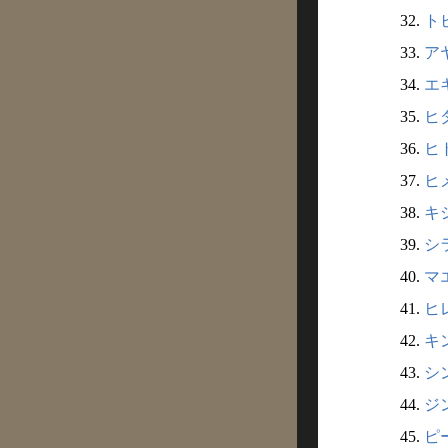
32.
トビ
33.
アヤ
34.
エキ
35.
ヒダ
36.
ヒト
37.
ヒメ
38.
キシ
39.
シラ
40.
マエ
41.
ヒレ
42.
キン
43.
シン
44.
ジン
45.
ピー