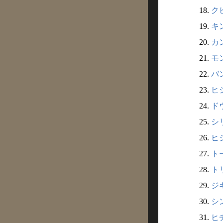
18.
クビ
19.
キン
20.
カン
21.
モン
22.
バン
23.
ヒジ
24.
ドウ
25.
シリ
26.
ヒジ
27.
ト
28.
トリ
29.
ジキ
30.
シン
31.
ヒチ