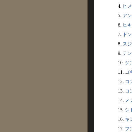
4.
ヒメ
5.
アン
6.
ヒキ
7.
ドン
8.
スジ
9.
テン
10.
ジン
11.
ゴキ
12.
コン
13.
コン
14.
メン
15.
シト
16.
キン
17.
フン