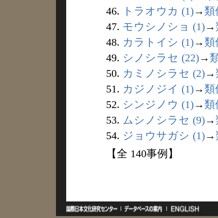
46.
トラオウカ (1)
→
類
47.
モウシノショ (1)
→
48.
カラトイシ (1)
→
類
49.
シノシラセ (22)
→
50.
カミノシラセ (2)
→
51.
カジノジイ (1)
→
類
52.
シンジノウ (1)
→
類
53.
ムシノシラセ (9)
→
54.
ジョウサガシ (1)
→
【全 140事例】