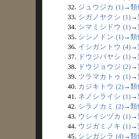
32.
ジュウジカ (1)
→
類
33.
シガノヤクシ (1)
→
34.
シマミシドウ (1)
→
35.
シシノドン (1)
→
類
36.
イシガントウ (4)
→
37.
ドウジバヤシ (1)
→
38.
ドウジョウジ (2)
→
39.
ツラマカトゥ (1)
→
40.
カジキトウ (2)
→
類
41.
ネノシライシ (1)
→
42.
シラノカミ (2)
→
類
43.
ウシイシヅカ (1)
→
44.
ウジガミノキ (1)
→
45.
シシガシラ (4)
→
類