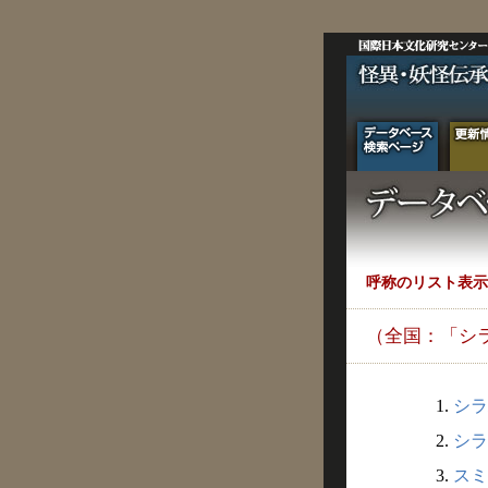
呼称のリスト表示
（全国：「シ
1.
シラ
2.
シラ
3.
スミ