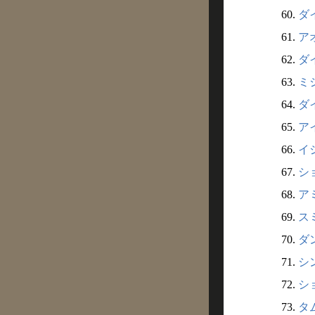
60.
ダ
61.
アオ
62.
ダ
63.
ミ
64.
ダ
65.
ア
66.
イ
67.
シ
68.
ア
69.
ス
70.
ダ
71.
シ
72.
シ
73.
タ