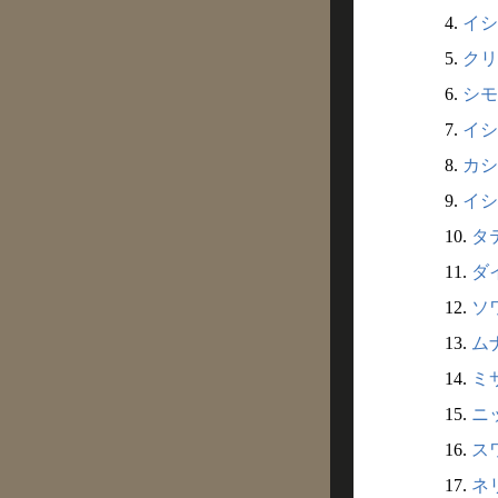
4.
イシ
5.
クリ
6.
シモ
7.
イシ
8.
カシ
9.
イシ
10.
タ
11.
ダ
12.
ソ
13.
ム
14.
ミ
15.
ニ
16.
ス
17.
ネ