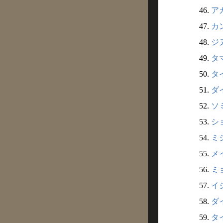
46.
ア
47.
カ
48.
ジ
49.
タ
50.
タイ
51.
ダ
52.
ソ
53.
シ
54.
ミ
55.
メ
56.
ミ
57.
イ
58.
ダ
59.
タ