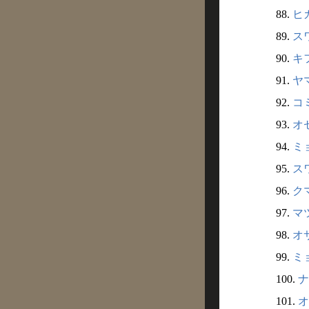
88.
ヒ
89.
ス
90.
キ
91.
ヤ
92.
コ
93.
オ
94.
ミ
95.
ス
96.
ク
97.
マ
98.
オ
99.
ミ
100.
ナ
101.
オ