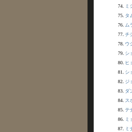
74.
ミシ
75.
タ
76.
ム
77.
チ
78.
ウ
79.
シ
80.
ヒ
81.
シ
82.
ジ
83.
ダ
84.
ス
85.
テ
86.
ミョ
87.
ミ