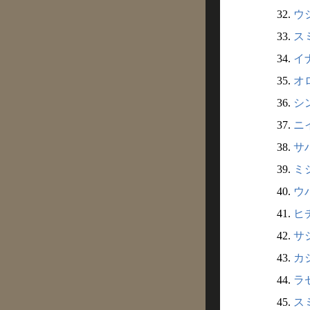
32.
ウ
33.
ス
34.
イ
35.
オ
36.
シ
37.
ニ
38.
サ
39.
ミ
40.
ウ
41.
ヒ
42.
サ
43.
カ
44.
ラ
45.
ス