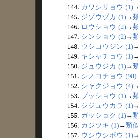
144.
カワシリョウ (1)
145.
ジゾウヅカ (1)
→
146.
ロウショウ (2)
→
147.
シンショウ (2)
→
148.
ウシコウジン (1)
149.
キシャチョウ (1)
150.
ジュウジカ (1)
→
151.
シノヨチョウ (98)
152.
シャクジョウ (4)
153.
ブッショウ (1)
→
154.
シジュウカラ (1)
155.
ガッショク (1)
→
156.
カジツキ (1)
→
類
157.
ウシウシボウ (1)