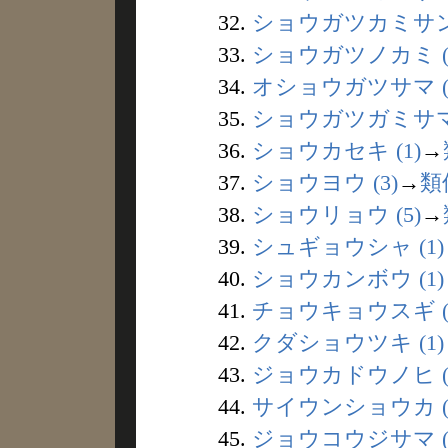
32.
ショウガツカミサン 
33.
ショウガツノカミ (1
34.
オショウガツサマ (
35.
ショウガツガミサマ 
36.
ショウカセキ (1)
→
37.
ショウヨウ (3)
→
類
38.
ショウリョウ (5)
→
39.
シュギョウシャ (1)
40.
ショウカンボウ (1)
41.
チョウキョウスギ (
42.
クダショウツキ (1)
43.
ジョウカドウノヒ (
44.
サイウンショウカ (
45.
ジョウコウジサマ (