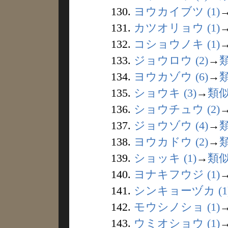
130.
ヨウカイブツ (1)
131.
カツオリョウ (1)
132.
コショウノキ (1)
133.
ジョウロウ (2)
→
134.
ヨウカゾウ (6)
→
135.
ショウキ (3)
→
類
136.
ショウチュウ (2)
137.
ジョウゾウ (4)
→
138.
ヨウカドウ (2)
→
139.
ショッキ (1)
→
類
140.
ヨナキフウジ (1)
141.
シンキョーヅカ (1
142.
モウシノショ (1)
143.
ウミオショウ (1)