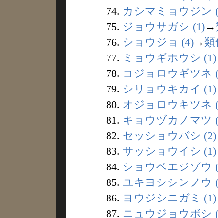
74.
カシマミョウジン (
75.
ジョウサガシ (1)
→
76.
ショウジョ (4)
→
類
77.
ミョウギホウシ (1)
78.
コジョロウギツネ (
79.
シリョウキカイ (1)
80.
オジョロウキツネ (
81.
キョウヅカノマツ (
82.
セッショウバシ (2)
83.
サッショウイシ (1)
84.
ショウベエジゾウ (
85.
ユキヨシシンノウ (
86.
ヨウジシニガミ (1)
87.
ニュウジョウボシ (