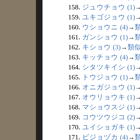
158.
ジュウチョウ (1)
159.
ユキゴジョウ (1)
160.
ウショウニ (4)
→
161.
ガンショウ (1)
→
162.
キショウ (3)
→
類
163.
キッチョウ (4)
→
164.
シタツキイシ (1)
165.
トウジョウ (1)
→
166.
オニガジョウ (1)
167.
オウリョウキ (1)
168.
マショウスジ (1)
169.
コウツウジコ (2)
170.
ユイショガキ (1)
171.
ビジョヅカ (4)
→