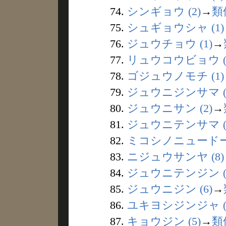
74.
シンギョウ (2)
→
類
75.
シュギョウシャ (1)
76.
ジュウチョウ (1)
→
77.
リュウコウビョウ (
78.
ゴジュウノモチ (1)
79.
ジュウニジンサマ (
80.
ジュウニサン (2)
→
81.
ジュウニテンサマ (
82.
ミコシノニュードー 
83.
ニジュウサンヤ (8)
84.
ジュウニテンジン (
85.
ジュウニジン (6)
→
86.
ユキヨシジンジャ (
87.
キョウジン (5)
→
類