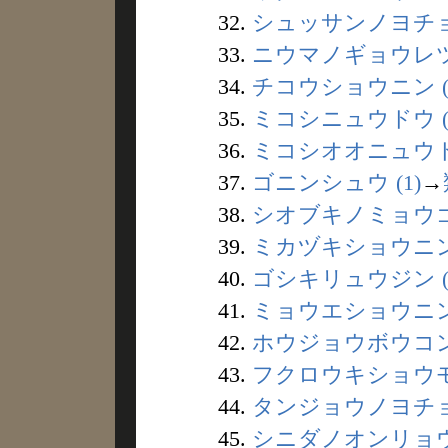
32.
シュッサンノヨチョウ
33.
ニウマノギョウレツ 
34.
チコウショウニン (
35.
ミコシニュウドウ (2
36.
ミコシオオニュウドウ
37.
ゴニンシュウ (1)
→
38.
シオブキノミョウゴウ
39.
ミカヅキショウニン 
40.
ゴシキリュウジン (
41.
ミョウエショウニン 
42.
ホウジョウボウコン 
43.
フクロウキショウモン
44.
タンジョウノヨチョウ
45.
シニダノオンリョウ 