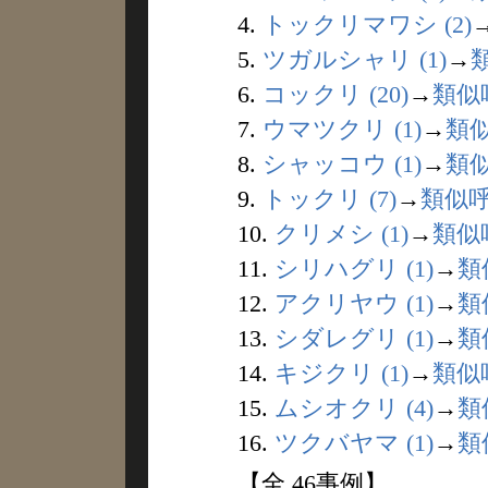
4.
トックリマワシ (2)
5.
ツガルシャリ (1)
→
6.
コックリ (20)
→
類似
7.
ウマツクリ (1)
→
類
8.
シャッコウ (1)
→
類
9.
トックリ (7)
→
類似
10.
クリメシ (1)
→
類似
11.
シリハグリ (1)
→
類
12.
アクリヤウ (1)
→
類
13.
シダレグリ (1)
→
類
14.
キジクリ (1)
→
類似
15.
ムシオクリ (4)
→
類
16.
ツクバヤマ (1)
→
類
【全 46事例】