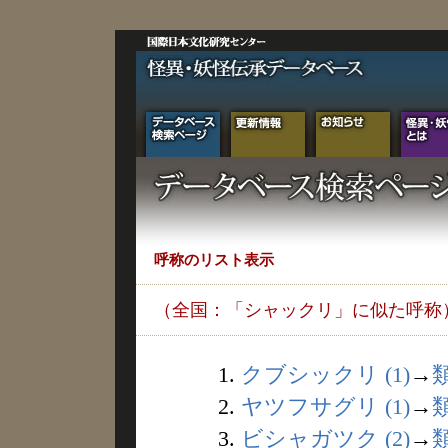
呼称のリスト表示
（全国：「シャックリ」に似た呼称
1.
クブシックリ (1)
→
2.
ヤツフサグリ (1)
→
3.
ビシャガツク (2)
→