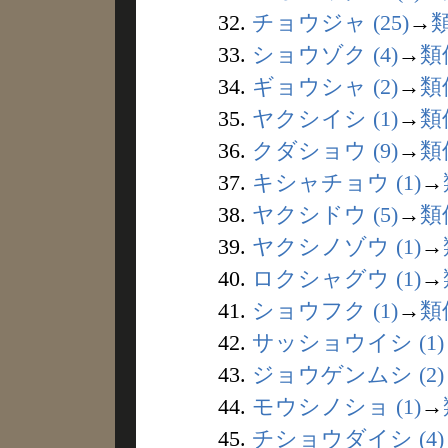
32.
チョウジャ (25)
→
33.
ショウゾク (4)
→
類
34.
ギョウシャ (2)
→
類
35.
ヤクシイシ (1)
→
類
36.
クダショウ (9)
→
類
37.
キシャチョウ (1)
→
38.
ヤクシドウ (5)
→
類
39.
ヤクシノゾウ (1)
→
40.
ロクシャグウ (1)
→
41.
ショウフク (1)
→
類
42.
サッショウイシ (1)
43.
ジョウゲンムシ (2)
44.
モウシノショ (1)
→
45.
チショウダイシ (4)