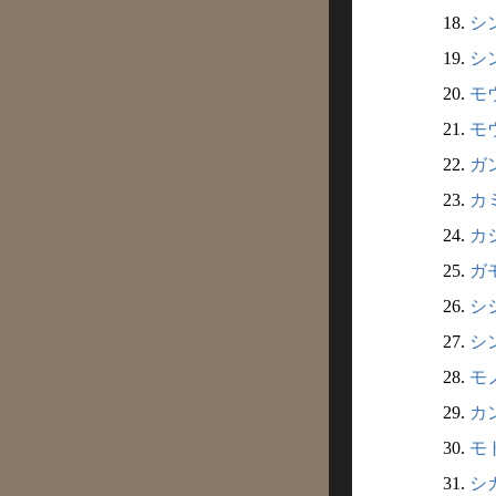
18.
シン
19.
シン
20.
モウ
21.
モウ
22.
ガン
23.
カミ
24.
カシ
25.
ガモ
26.
シシ
27.
シン
28.
モノ
29.
カン
30.
モ
31.
シカ