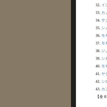
32.
イシ
33.
カノ
34.
サン
35.
シメ
36.
モキ
37.
モモ
38.
ジノ
39.
シガ
40.
モモ
41.
ヤク
42.
シロ
43.
カン
【全 