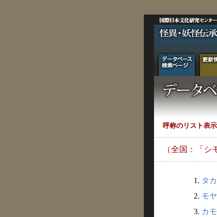
呼称のリスト表示
（全国：「シ
1.
タカ
2.
モヤ
3.
カモ