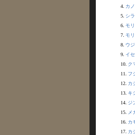
4.
カノ
5.
シラ
6.
モリ
7.
モリ
8.
ウジ
9.
イセ
10.
ク
11.
フシ
12.
カジ
13.
キシ
14.
ジン
15.
メカ
16.
カモ
17.
カシ