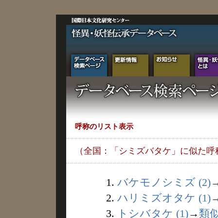
呼称のリスト表示
（全国：「シミズバタケ」に似た呼
1.
バケモノシミズ (2)
2.
ハリミズオタケ (1)
3.
トシバタケ (1)
→
類