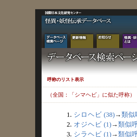
呼称のリスト表示
（全国：「シマヘビ」に似た呼称）
1.
シロヘビ (38)
→
類似
2.
オジヘビ (1)
→
類似
3.
シラヘビ (1)
→
類似