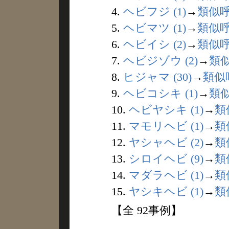
4.
ヘビフジ (1)
→
類似
5.
ヘビマツ (1)
→
類似
6.
ヘビイシ (2)
→
類似
7.
ヘビジゾウ (2)
→
類
8.
ヒジャマ (30)
→
類似
9.
ヘビコシキ (1)
→
類
10.
ヘビヤシキ (1)
→
類
11.
マモリヘビ (1)
→
類
12.
ヤシャヘビ (2)
→
類
13.
シロイヘビ (9)
→
類
14.
マダラヘビ (1)
→
類
15.
ヤシキヘビ (1)
→
類
【全 92事例】