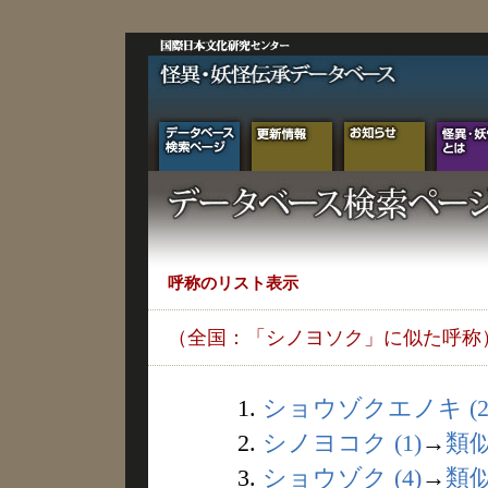
呼称のリスト表示
（全国：「シノヨソク」に似た呼称
1.
ショウゾクエノキ (2
2.
シノヨコク (1)
→
類
3.
ショウゾク (4)
→
類